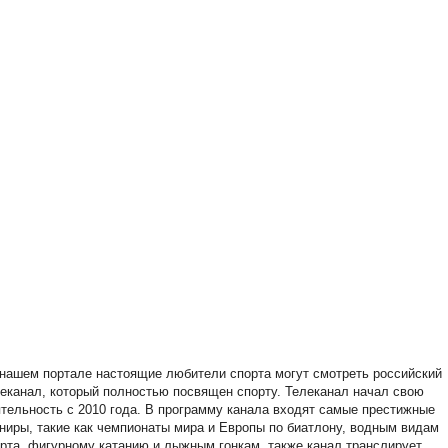
нашем портале настоящие любители спорта могут смотреть российский
еканал, который полностью посвящен спорту. Телеканал начал свою
тельность с 2010 года. В программу канала входят самые престижные
ниры, такие как чемпионаты мира и Европы по биатлону, водным видам
рта, фигурному катанию и лыжным гонкам, также канал транслирует