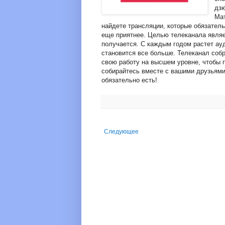
дзю
Мат
найдете трансляции, которые обязател
еще приятнее. Целью телеканала являет
получается. С каждым годом растет ау
становится все больше. Телеканал со
свою работу на высшем уровне, чтобы п
собирайтесь вместе с вашими друзьями
обязательно есть!
Следующее