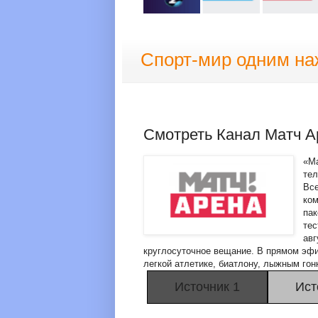
Спорт-мир одним на
Смотреть Канал Матч 
«Ма
тел
Все
ком
па
тес
авг
круглосуточное вещание. В прямом эф
легкой атлетике, биатлону, лыжным го
Источник 1
Ист