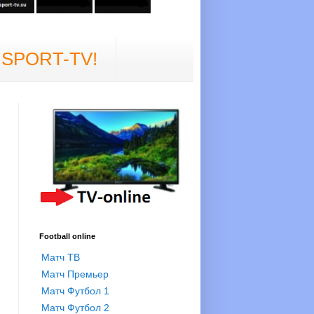
е SPORT-TV!
Football online
Матч ТВ
Матч Премьер
Матч Футбол 1
Матч Футбол 2