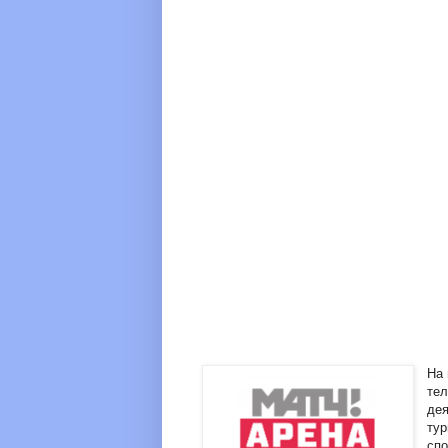
На 
тел
дея
тур
спо